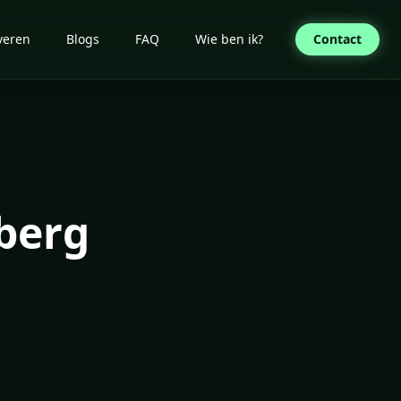
veren
Blogs
FAQ
Wie ben ik?
Contact
berg