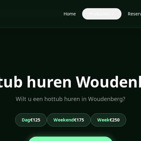
Home
Producten
Reser
tub huren Wouden
Wilt u een hottub huren in Woudenberg?
Dag
€125
Weekend
€175
Week
€250