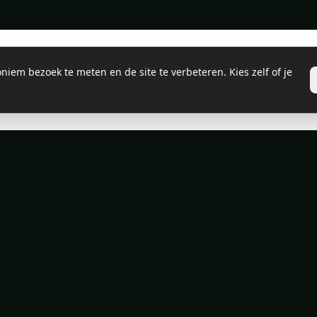
iem bezoek te meten en de site te verbeteren. Kies zelf of je
HottubFans - Lunteren, Nederland
BTW: NL003552530B55 | KVK: 81392184
Algemene Voorwaarden