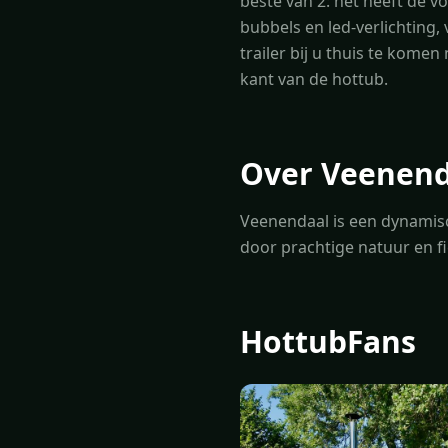
beste van 2: het heeft de v
bubbels en led-verlichting,
trailer bij u thuis te kome
kant van de hottub.
Over Veenend
Veenendaal is een dynamisc
door prachtige natuur en f
HottubFans