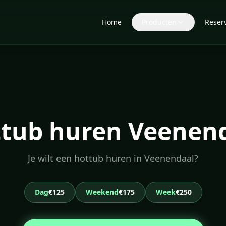
Home
Producten
Reser
tub huren Veenen
Je wilt een hottub huren in Veenendaal?
Dag
€125
Weekend
€175
Week
€250