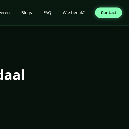
veren
Blogs
FAQ
Wie ben ik?
Contact
daal