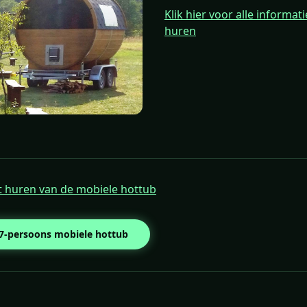
Klik hier voor alle informa
huren
et huren van de mobiele hottub
 7-persoons mobiele hottub