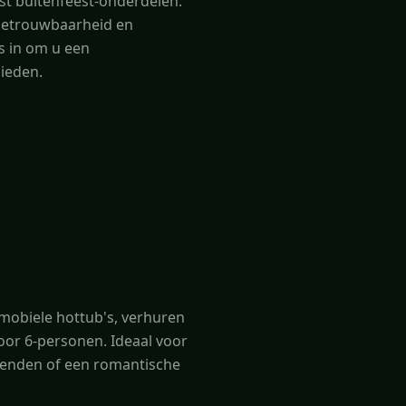
st buitenfeest-onderdelen.
, betrouwbaarheid en
ons in om u een
bieden.
mobiele hottub's, verhuren
oor 6-personen. Ideaal voor
ienden of een romantische