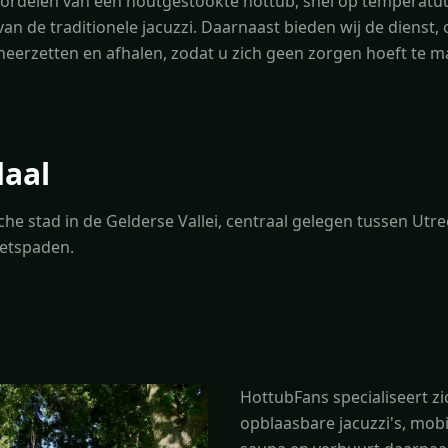
oordelen van een houtgestookte hottub, snel op temperatuur
 van de traditionele jacuzzi. Daarnaast bieden wij de dienst
n neerzetten en afhalen, zodat u zich geen zorgen hoeft te m
aal
he stad in de Gelderse Vallei, centraal gelegen tussen Ut
ietspaden.
HottubFans specialiseert zi
opblaasbare jacuzzi's, mobi