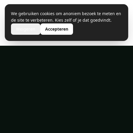
We gebruiken cookies om anoniem bezoek te meten en
de site te verbeteren. Kies zelf of je dat goedvindt.
Weigeren
Accepteren
HottubFans - Lunteren, Nederland
BTW: NL003552530B55 | KVK: 81392184
Algemene Voorwaarden